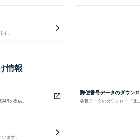
きます。
け情報
郵便番号データのダウンロ
APIを提供。
各種データのダウンロードはこち
ています。