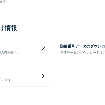
きます。
け情報
郵便番号データのダウンロ
APIを提供。
各種データのダウンロードはこち
ています。