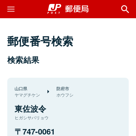
郵便番号検索
検索結果
山口県
防府市
ヤマグチケン
ホウフシ
東佐波令
ヒガシサバリョウ
747-0061