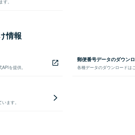
きます。
け情報
郵便番号データのダウンロ
APIを提供。
各種データのダウンロードはこち
ています。