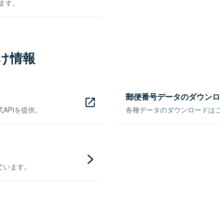
きます。
け情報
郵便番号データのダウンロ
APIを提供。
各種データのダウンロードはこち
ています。