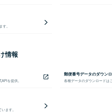
きます。
け情報
郵便番号データのダウンロ
APIを提供。
各種データのダウンロードはこち
ています。