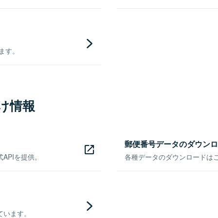
きます。
け情報
郵便番号データのダウンロ
APIを提供。
各種データのダウンロードはこち
ています。