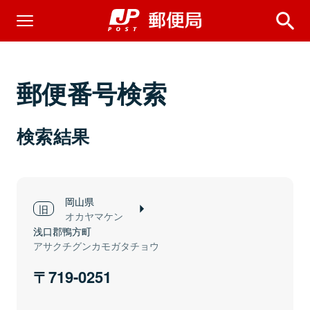
郵便番号検索
検索結果
岡山県
オカヤマケン
浅口郡鴨方町
アサクチグンカモガタチョウ
719-0251