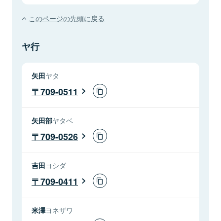
このページの先頭に戻る
ヤ行
矢田
ヤタ
709-0511
矢田部
ヤタベ
709-0526
吉田
ヨシダ
709-0411
米澤
ヨネザワ