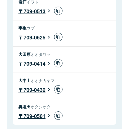
岩戸
イワト
709-0513
宇生
ウブ
709-0525
大田原
オオタワラ
709-0414
大中山
オオナカヤマ
709-0432
奥塩田
オクシオタ
709-0501