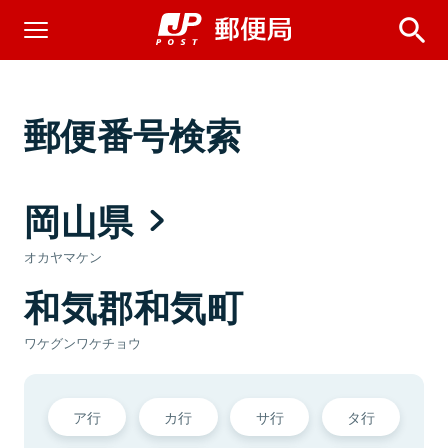
郵便番号検索
岡山県
オカヤマケン
和気郡和気町
ワケグンワケチョウ
ア行
カ行
サ行
タ行