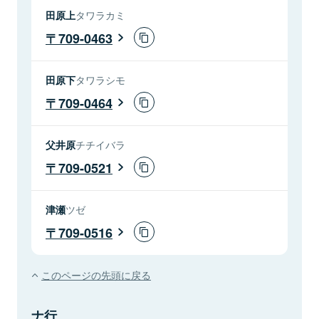
田原上
タワラカミ
709-0463
田原下
タワラシモ
709-0464
父井原
チチイバラ
709-0521
津瀬
ツゼ
709-0516
このページの先頭に戻る
ナ行