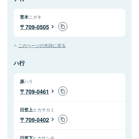
苦木
ニガキ
709-0505
このページの先頭に戻る
ハ行
原
ハラ
709-0461
日笠上
ヒカサカミ
709-0402
日笠下
ヒカサシモ