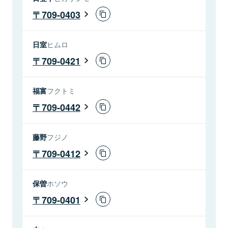
709-0403
日室
ヒムロ
709-0421
福富
フクトミ
709-0442
藤野
フジノ
709-0412
保曽
ホソウ
709-0401