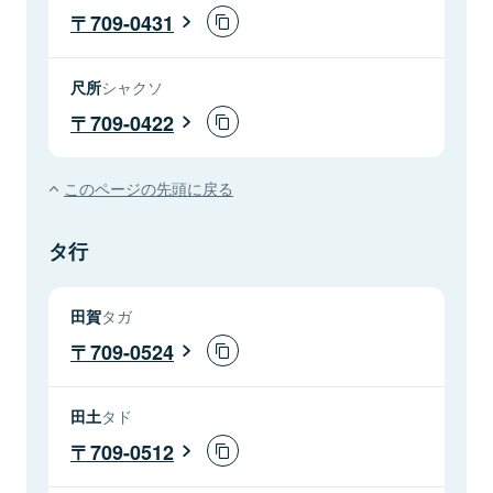
709-0431
尺所
シャクソ
709-0422
このページの先頭に戻る
タ行
田賀
タガ
709-0524
田土
タド
709-0512