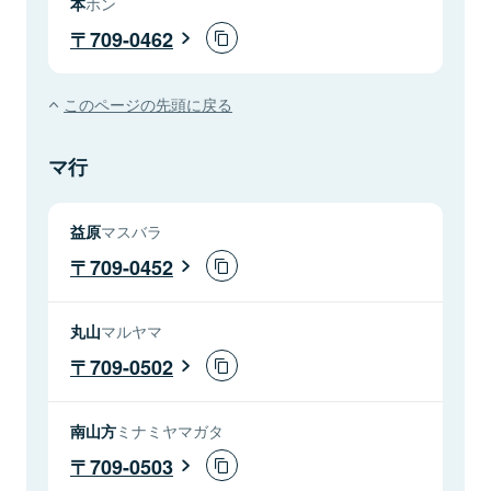
本
ホン
709-0462
このページの先頭に戻る
マ行
益原
マスバラ
709-0452
丸山
マルヤマ
709-0502
南山方
ミナミヤマガタ
709-0503