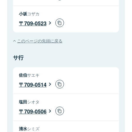
小坂
コザカ
709-0523
このページの先頭に戻る
サ行
佐伯
サエキ
709-0514
塩田
シオタ
709-0506
清水
シミズ