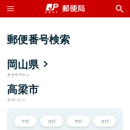
郵便番号検索
岡山県
オカヤマケン
高梁市
タカハシシ
ア行
カ行
サ行
タ行