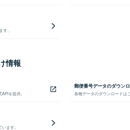
きます。
け情報
郵便番号データのダウンロ
APIを提供。
各種データのダウンロードはこち
ています。