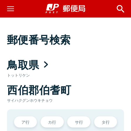
郵便番号検索
鳥取県
トットリケン
西伯郡伯耆町
サイハクグンホウキチョウ
ア行
カ行
サ行
タ行