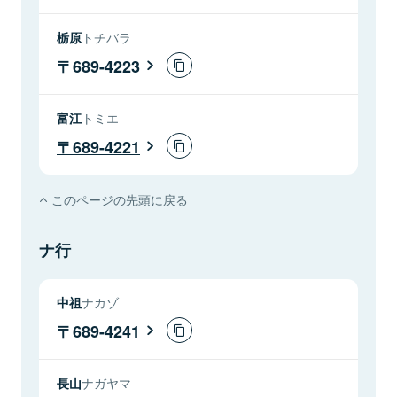
栃原
トチバラ
689-4223
富江
トミエ
689-4221
このページの先頭に戻る
ナ行
中祖
ナカゾ
689-4241
長山
ナガヤマ