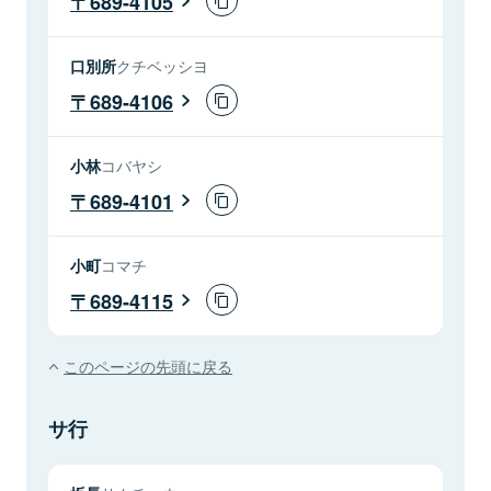
689-4105
口別所
クチベッシヨ
689-4106
小林
コバヤシ
689-4101
小町
コマチ
689-4115
このページの先頭に戻る
サ行