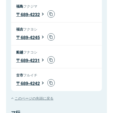
福島
フクジマ
689-4232
福吉
フクヨシ
689-4245
船越
フナコシ
689-4231
古市
フルイチ
689-4242
このページの先頭に戻る
マ行