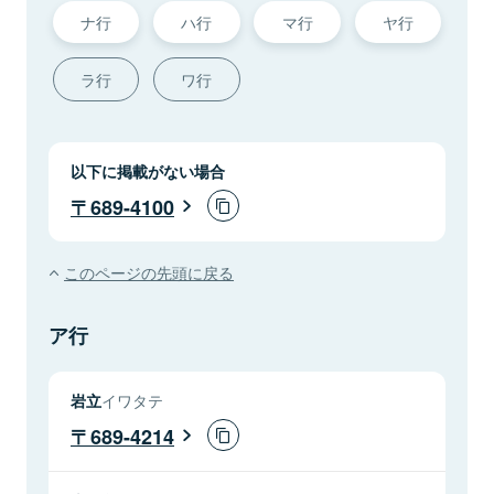
ナ行
ハ行
マ行
ヤ行
ラ行
ワ行
以下に掲載がない場合
689-4100
このページの先頭に戻る
ア行
岩立
イワタテ
689-4214