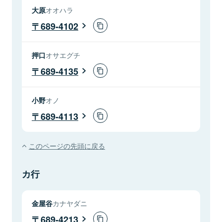
大原
オオハラ
689-4102
押口
オサエグチ
689-4135
小野
オノ
689-4113
このページの先頭に戻る
カ行
金屋谷
カナヤダニ
689-4213