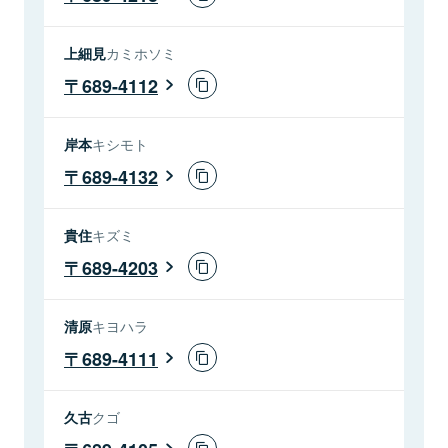
上細見
カミホソミ
689-4112
岸本
キシモト
689-4132
貴住
キズミ
689-4203
清原
キヨハラ
689-4111
久古
クゴ