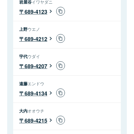
岩屋谷
イワヤダニ
689-4123
上野
ウエノ
689-4212
宇代
ウダイ
689-4207
遠藤
エンドウ
689-4134
大内
オオウチ
689-4215