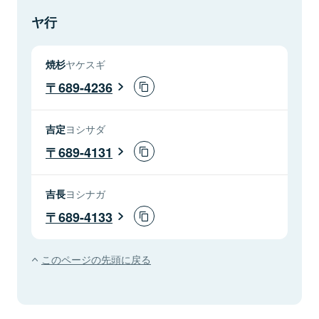
ヤ行
焼杉
ヤケスギ
689-4236
吉定
ヨシサダ
689-4131
吉長
ヨシナガ
689-4133
このページの先頭に戻る