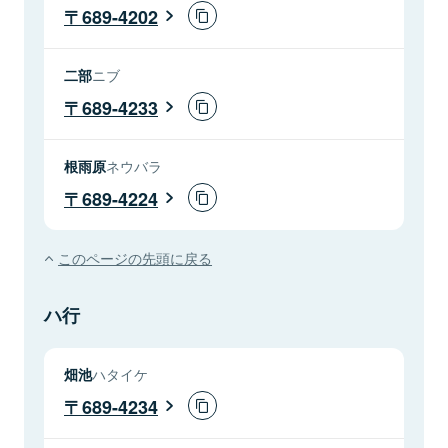
689-4202
二部
ニブ
689-4233
根雨原
ネウバラ
689-4224
このページの先頭に戻る
ハ行
畑池
ハタイケ
689-4234