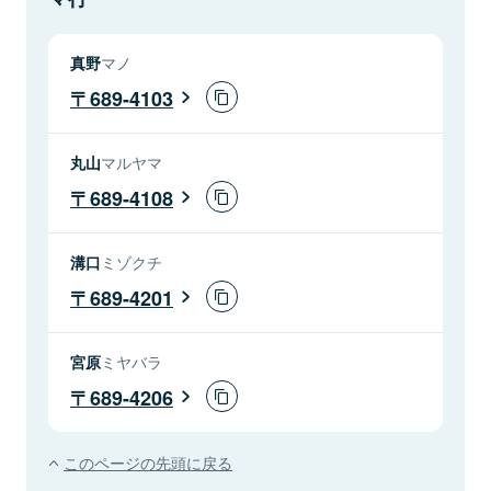
真野
マノ
689-4103
丸山
マルヤマ
689-4108
溝口
ミゾクチ
689-4201
宮原
ミヤバラ
689-4206
このページの先頭に戻る