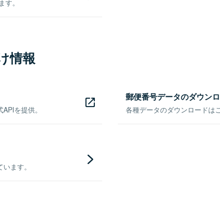
きます。
け情報
郵便番号データのダウンロ
APIを提供。
各種データのダウンロードはこち
ています。