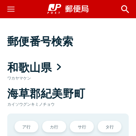
郵便番号検索
和歌山県
ワカヤマケン
海草郡紀美野町
カイソウグンキミノチョウ
ア行
カ行
サ行
タ行