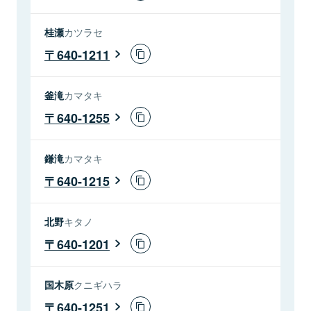
桂瀬
カツラセ
640-1211
釜滝
カマタキ
640-1255
鎌滝
カマタキ
640-1215
北野
キタノ
640-1201
国木原
クニギハラ
640-1251