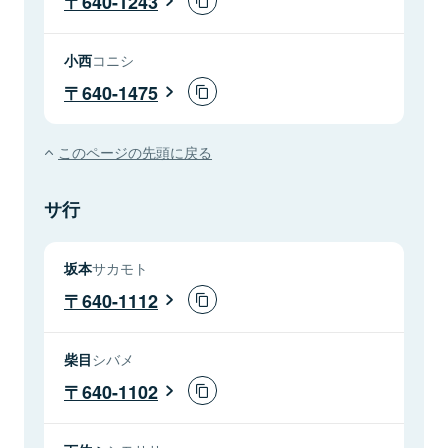
640-1243
小西
コニシ
640-1475
このページの先頭に戻る
サ行
坂本
サカモト
640-1112
柴目
シバメ
640-1102