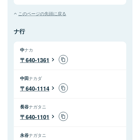
このページの先頭に戻る
ナ行
中
ナカ
640-1361
中田
ナカダ
640-1114
長谷
ナガタニ
640-1101
永谷
ナガタニ