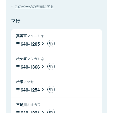
このページの先頭に戻る
マ行
真国宮
マクニミヤ
640-1205
松ケ峯
マツガミネ
640-1366
松瀬
マツセ
640-1254
三尾川
ミオガワ
640-1221