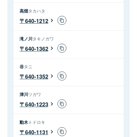
高畑
タカハタ
640-1212
滝ノ川
タキノガワ
640-1362
谷
タニ
640-1352
津川
ツガワ
640-1223
動木
トドロキ
640-1131