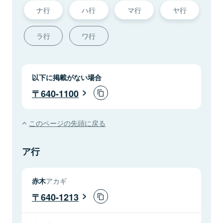
ナ行
ハ行
マ行
ヤ行
ラ行
ワ行
以下に掲載がない場合
640-1100
このページの先頭に戻る
ア行
赤木
アカギ
640-1213