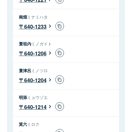
南畑
ミナミハタ
640-1233
蓑垣内
ミノガイト
640-1206
蓑津呂
ミノツロ
640-1204
明添
ミョウゾエ
640-1214
箕六
ミロク