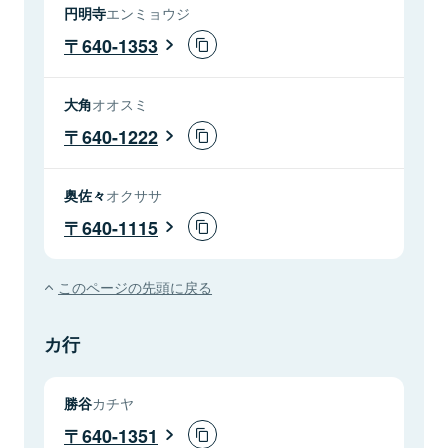
円明寺
エンミョウジ
640-1353
大角
オオスミ
640-1222
奥佐々
オクササ
640-1115
このページの先頭に戻る
カ行
勝谷
カチヤ
640-1351