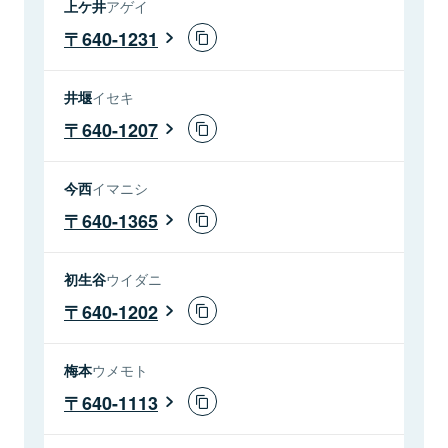
上ケ井
アゲイ
640-1231
井堰
イセキ
640-1207
今西
イマニシ
640-1365
初生谷
ウイダニ
640-1202
梅本
ウメモト
640-1113