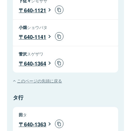
下佐々
シモササ
640-1121
小畑
ショウバタ
640-1141
菅沢
スゲザワ
640-1364
このページの先頭に戻る
タ行
田
タ
640-1363