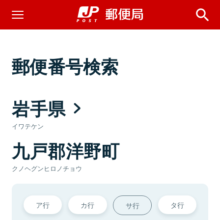
郵便番号検索
岩手県
イワテケン
九戸郡洋野町
クノヘグンヒロノチョウ
ア行
カ行
タ行
サ行