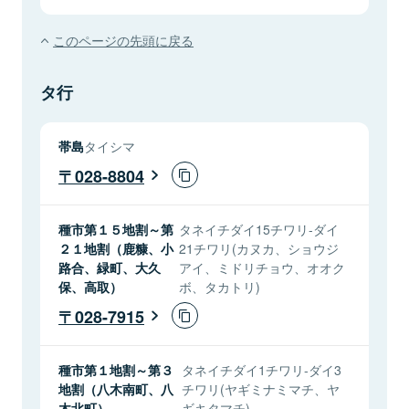
このページの先頭に戻る
タ行
帯島
タイシマ
028-8804
種市第１５地割～第
タネイチダイ15チワリ-ダイ
２１地割（鹿糠、小
21チワリ(カヌカ、ショウジ
路合、緑町、大久
アイ、ミドリチョウ、オオク
保、高取）
ボ、タカトリ)
028-7915
種市第１地割～第３
タネイチダイ1チワリ-ダイ3
地割（八木南町、八
チワリ(ヤギミナミマチ、ヤ
木北町）
ギキタマチ)