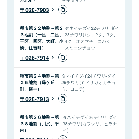
028-7903
種市第２２地割～第２
タネイチダイ22チワリ-ダイ
３地割（一区、二区、
23チワリ(1ク、2ク、3ク、
三区、四区、大町、小
4ク、オオマチ、コバシ、
橋、住吉町）
スミヨシチョウ)
028-7914
種市第２４地割～第
タネイチダイ24チワリ-ダイ
２５地割（緑ケ丘
25チワリ(ミドリガオカチョ
町、横手）
ウ、ヨコテ)
028-7913
種市第２６地割～第
タネイチダイ26チワリ-ダイ
３８地割（川尻、平
38チワリ(カワシリ、ヒラナ
内）
イ)