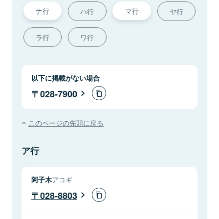
ナ行
マ行
ハ行
ヤ行
ラ行
ワ行
以下に掲載がない場合
028-7900
このページの先頭に戻る
ア行
阿子木
アコギ
028-8803