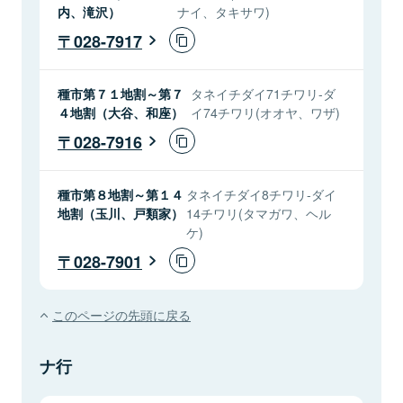
内、滝沢）
ナイ、タキサワ)
028-7917
種市第７１地割～第７
タネイチダイ71チワリ-ダ
４地割（大谷、和座）
イ74チワリ(オオヤ、ワザ)
028-7916
種市第８地割～第１４
タネイチダイ8チワリ-ダイ
地割（玉川、戸類家）
14チワリ(タマガワ、ヘル
ケ)
028-7901
このページの先頭に戻る
ナ行