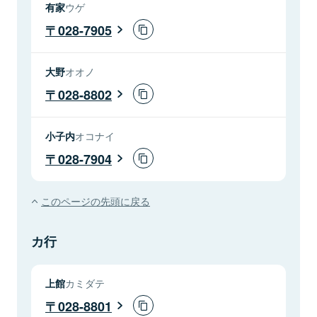
有家
ウゲ
028-7905
大野
オオノ
028-8802
小子内
オコナイ
028-7904
このページの先頭に戻る
カ行
上館
カミダテ
028-8801