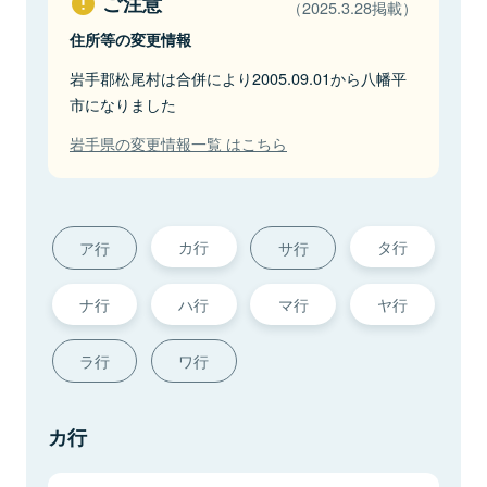
ご注意
（2025.3.28掲載）
住所等の変更情報
岩手郡松尾村は合併により2005.09.01から八幡平
市になりました
岩手県の変更情報一覧 はこちら
カ行
タ行
ア行
サ行
ナ行
ハ行
マ行
ヤ行
ラ行
ワ行
カ行