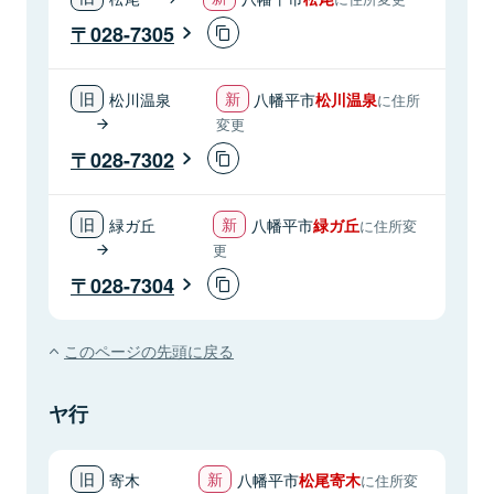
028-7305
松川温泉
八幡平市
松川温泉
に住所
変更
028-7302
緑ガ丘
八幡平市
緑ガ丘
に住所変
更
028-7304
このページの先頭に戻る
ヤ行
寄木
八幡平市
松尾寄木
に住所変