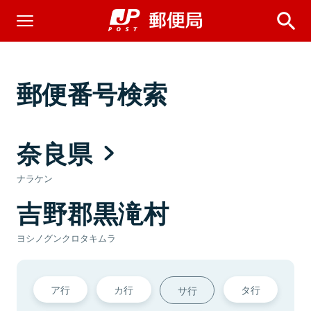
郵便番号検索
奈良県
ナラケン
吉野郡黒滝村
ヨシノグンクロタキムラ
ア行
カ行
タ行
サ行