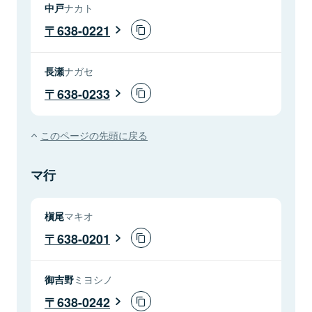
中戸
ナカト
638-0221
長瀬
ナガセ
638-0233
このページの先頭に戻る
マ行
槇尾
マキオ
638-0201
御吉野
ミヨシノ
638-0242