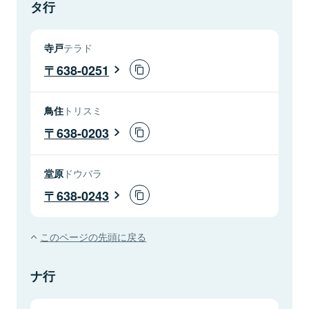
タ行
寺戸
テラド
638-0251
鳥住
トリスミ
638-0203
堂原
ドウバラ
638-0243
このページの先頭に戻る
ナ行