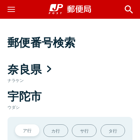
郵便番号検索
奈良県
ナラケン
宇陀市
ウダシ
ア行
カ行
サ行
タ行