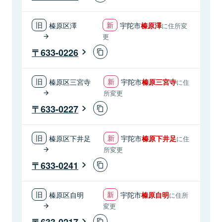
榛原区澤
宇陀市
榛原澤
に住所変
更
633-0226
榛原区三宮寺
宇陀市
榛原三宮寺
に住
所変更
633-0227
榛原区下井足
宇陀市
榛原下井足
に住
所変更
633-0241
榛原区自明
宇陀市
榛原自明
に住所
変更
633-0217