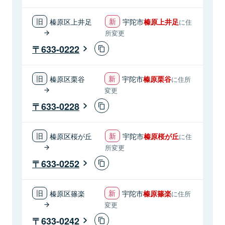
榛原区上井足
宇陀市
榛原上井足
に住
所変更
633-0222
榛原区栗谷
宇陀市
榛原栗谷
に住所
変更
633-0228
榛原区桜が丘
宇陀市
榛原桜が丘
に住
所変更
633-0252
榛原区篠楽
宇陀市
榛原篠楽
に住所
変更
633-0242