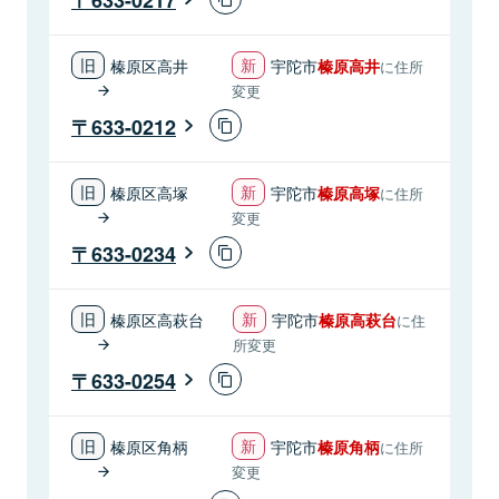
榛原区高井
宇陀市
榛原高井
に住所
変更
633-0212
榛原区高塚
宇陀市
榛原高塚
に住所
変更
633-0234
榛原区高萩台
宇陀市
榛原高萩台
に住
所変更
633-0254
榛原区角柄
宇陀市
榛原角柄
に住所
変更