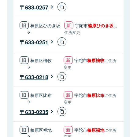
633-0257
榛原区ひのき坂
宇陀市
榛原ひのき坂
に
住所変更
633-0251
榛原区檜牧
宇陀市
榛原檜牧
に住所
変更
633-0218
榛原区比布
宇陀市
榛原比布
に住所
変更
633-0235
榛原区福地
宇陀市
榛原福地
に住所
変更