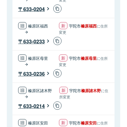
633-0204
榛原区福西
宇陀市
榛原福西
に住所
変更
633-0233
榛原区母里
宇陀市
榛原母里
に住所
変更
633-0236
榛原区諸木野
宇陀市
榛原諸木野
に住
所変更
633-0214
榛原区安田
宇陀市
榛原安田
に住所