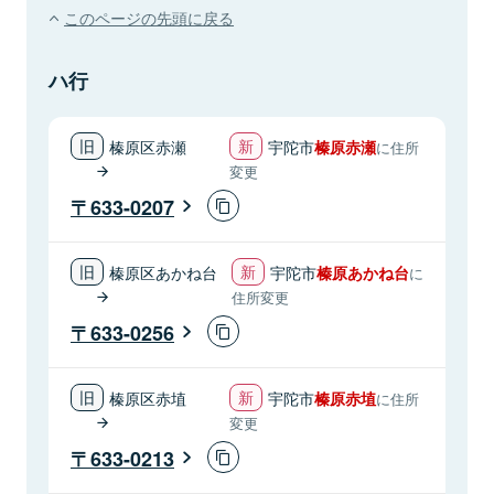
このページの先頭に戻る
ハ行
榛原区赤瀬
宇陀市
榛原赤瀬
に住所
変更
633-0207
榛原区あかね台
宇陀市
榛原あかね台
に
住所変更
633-0256
榛原区赤埴
宇陀市
榛原赤埴
に住所
変更
633-0213