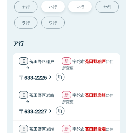
ハ行
マ行
ナ行
ヤ行
ラ行
ワ行
ア行
菟田野区稲戸
宇陀市
菟田野稲戸
に住
所変更
633-2225
菟田野区岩崎
宇陀市
菟田野岩崎
に住
所変更
633-2227
菟田野区岩端
宇陀市
菟田野岩端
に住