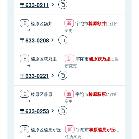
633-0211
榛原区額井
宇陀市
榛原額井
に住所
変更
633-0208
榛原区萩乃里
宇陀市
榛原萩乃里
に住
所変更
633-0221
榛原区萩原
宇陀市
榛原萩原
に住所
変更
633-0253
榛原区榛見が丘
宇陀市
榛原榛見が丘
に
住所変更