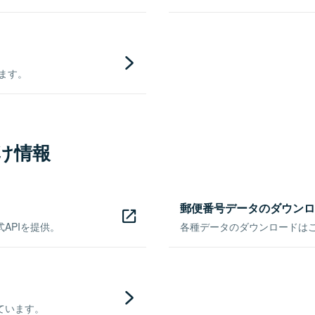
きます。
け情報
郵便番号データのダウンロ
APIを提供。
各種データのダウンロードはこち
ています。