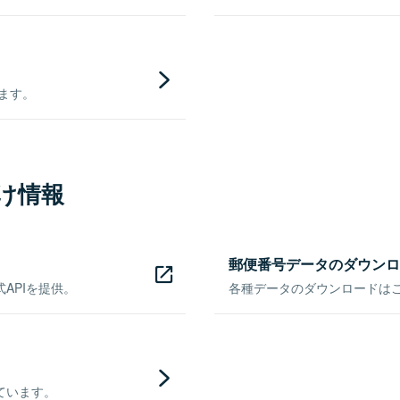
きます。
け情報
郵便番号データのダウンロ
APIを提供。
各種データのダウンロードはこち
ています。