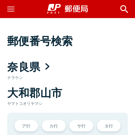
郵便番号検索
奈良県
ナラケン
大和郡山市
ヤマトコオリヤマシ
ア行
カ行
サ行
タ行