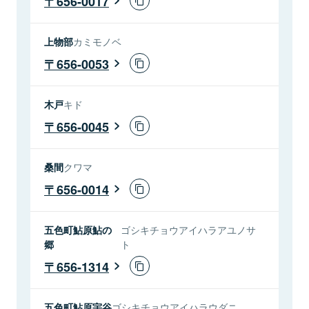
656-0017
上物部
カミモノベ
656-0053
木戸
キド
656-0045
桑間
クワマ
656-0014
五色町鮎原鮎の
ゴシキチョウアイハラアユノサ
郷
ト
656-1314
五色町鮎原宇谷
ゴシキチョウアイハラウダニ