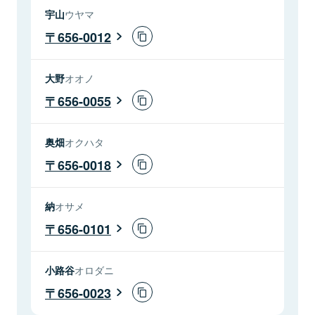
宇山
ウヤマ
656-0012
大野
オオノ
656-0055
奥畑
オクハタ
656-0018
納
オサメ
656-0101
小路谷
オロダニ
656-0023