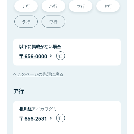
ナ行
ハ行
マ行
ヤ行
ラ行
ワ行
以下に掲載がない場合
656-0000
このページの先頭に戻る
ア行
相川組
アイカワグミ
656-2531