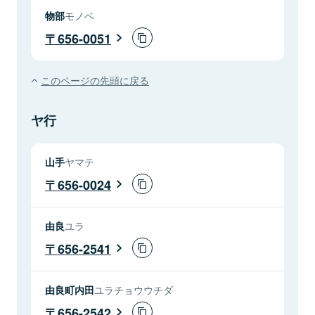
物部
モノベ
656-0051
このページの先頭に戻る
ヤ行
山手
ヤマテ
656-0024
由良
ユラ
656-2541
由良町内田
ユラチョウウチダ
656-2542