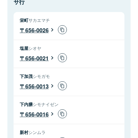
サ行
栄町
サカエマチ
656-0026
塩屋
シオヤ
656-0021
下加茂
シモガモ
656-0013
下内膳
シモナイゼン
656-0016
新村
シンムラ