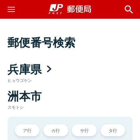
郵便番号検索
兵庫県
ヒョウゴケン
洲本市
スモトシ
ア行
カ行
サ行
タ行