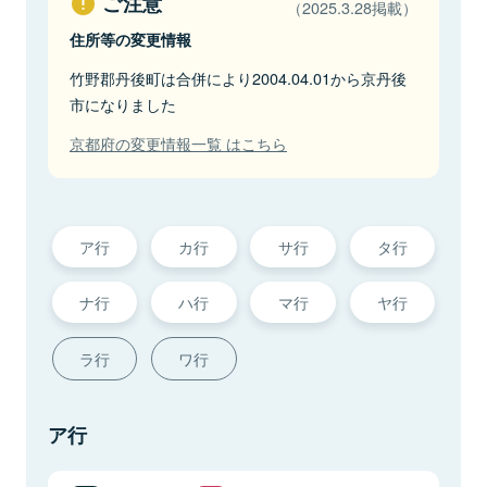
ご注意
（2025.3.28掲載）
住所等の変更情報
竹野郡丹後町は合併により2004.04.01から京丹後
市になりました
京都府の変更情報一覧 はこちら
ア行
カ行
サ行
タ行
ナ行
ハ行
マ行
ヤ行
ラ行
ワ行
ア行