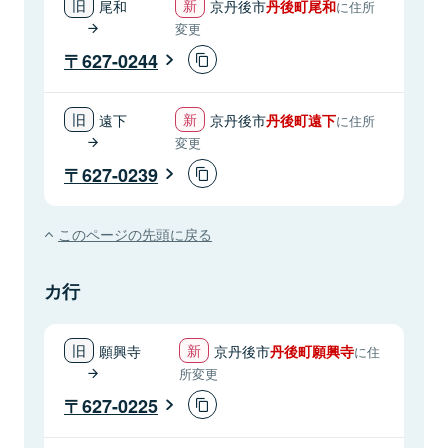
尾和
京丹後市
丹後町尾和
に住所
変更
627-0244
遠下
京丹後市
丹後町遠下
に住所
変更
627-0239
このページの先頭に戻る
カ行
願興寺
京丹後市
丹後町願興寺
に住
所変更
627-0225