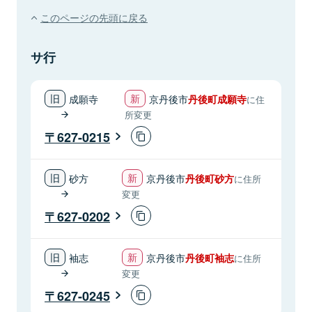
このページの先頭に戻る
サ行
成願寺
京丹後市
丹後町成願寺
に住
所変更
627-0215
砂方
京丹後市
丹後町砂方
に住所
変更
627-0202
袖志
京丹後市
丹後町袖志
に住所
変更
627-0245