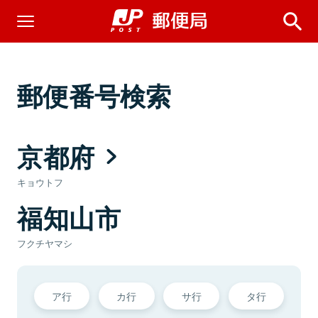
郵便番号検索
京都府
キョウトフ
福知山市
フクチヤマシ
ア行
カ行
サ行
タ行