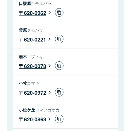
口榎原
クチエバラ
620-0962
雲原
クモハラ
620-0221
瘤木
コブノキ
620-0078
小牧
コマキ
620-0972
小松ケ丘
コマツガオカ
620-0863