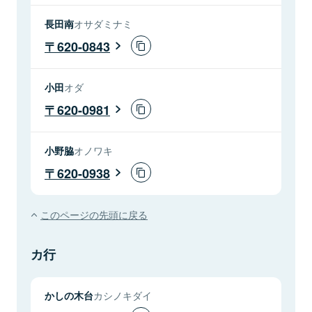
長田南
オサダミナミ
620-0843
小田
オダ
620-0981
小野脇
オノワキ
620-0938
このページの先頭に戻る
カ行
かしの木台
カシノキダイ