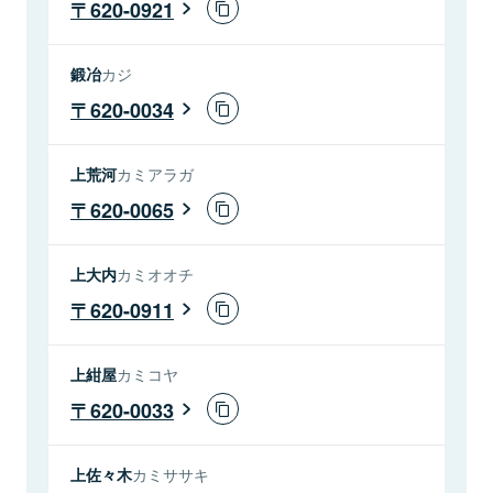
620-0921
鍛冶
カジ
620-0034
上荒河
カミアラガ
620-0065
上大内
カミオオチ
620-0911
上紺屋
カミコヤ
620-0033
上佐々木
カミササキ