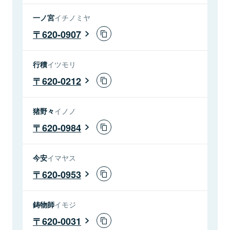
一ノ宮
イチノミヤ
620-0907
行積
イツモリ
620-0212
猪野々
イノノ
620-0984
今安
イマヤス
620-0953
鋳物師
イモジ
620-0031