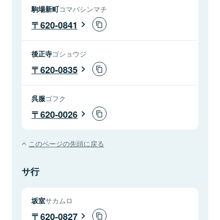
駒場新町
コマバシンマチ
620-0841
後正寺
ゴショウジ
620-0835
呉服
ゴフク
620-0026
このページの先頭に戻る
サ行
坂室
サカムロ
620-0827