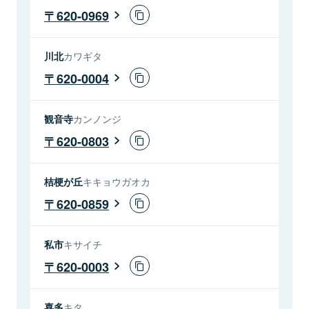
620-0969
川北
カワギタ
620-0004
観音寺
カンノンジ
620-0803
桔梗が丘
キキョウガオカ
620-0859
私市
キサイチ
620-0003
喜多
キタ