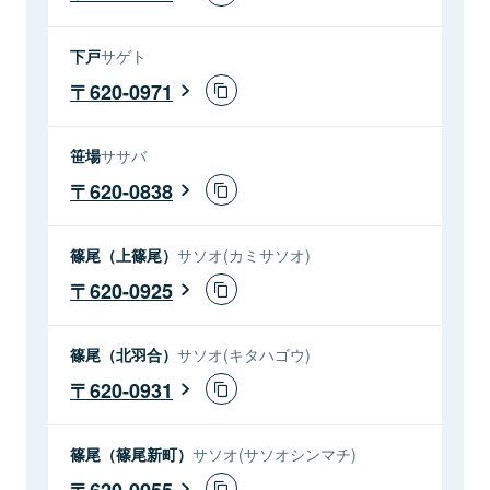
下戸
サゲト
620-0971
笹場
ササバ
620-0838
篠尾（上篠尾）
サソオ(カミサソオ)
620-0925
篠尾（北羽合）
サソオ(キタハゴウ)
620-0931
篠尾（篠尾新町）
サソオ(サソオシンマチ)
620-0055