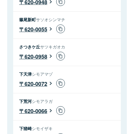
620-0948
篠尾新町
サソオシンマチ
620-0055
さつきケ丘
サツキガオカ
620-0958
下天津
シモアマヅ
620-0072
下荒河
シモアラガ
620-0066
下猪崎
シモイザキ