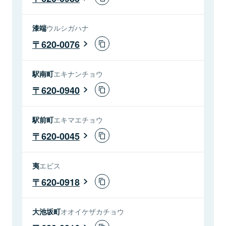
漆端
ウルシガハナ
620-0076
駅南町
エキナンチョウ
620-0940
駅前町
エキマエチョウ
620-0045
夷
エビス
620-0918
大池坂町
オオイケザカチョウ