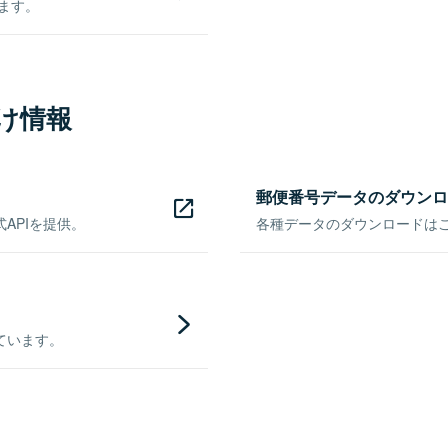
きます。
け情報
郵便番号データのダウンロ
APIを提供。
各種データのダウンロードはこち
ています。