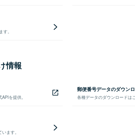
きます。
け情報
郵便番号データのダウンロ
APIを提供。
各種データのダウンロードはこち
ています。