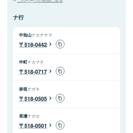
このページの先頭に戻る
ナ行
中知山
ナカチヤマ
518-0442
中町
ナカマチ
518-0717
奈垣
ナガキ
518-0505
長瀬
ナガセ
518-0501