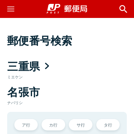
郵便番号検索
三重県
ミエケン
名張市
ナバリシ
ア行
カ行
サ行
タ行