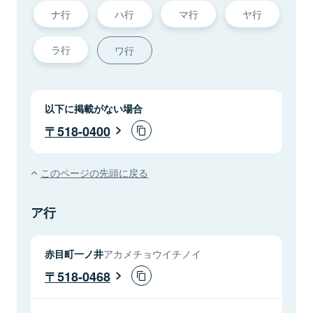
ナ行
ハ行
マ行
ヤ行
ラ行
ワ行
以下に掲載がない場合
518-0400
このページの先頭に戻る
ア行
赤目町一ノ井
アカメチョウイチノイ
518-0468