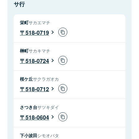
サ行
栄町
サカエマチ
518-0719
榊町
サカキマチ
518-0724
桜ケ丘
サクラガオカ
518-0712
さつき台
サツキダイ
518-0604
下小波田
シモオバタ