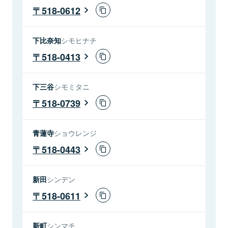
518-0612
下比奈知
シモヒナチ
518-0413
下三谷
シモミタニ
518-0739
青蓮寺
ショウレンジ
518-0443
新田
シンデン
518-0611
新町
シンマチ