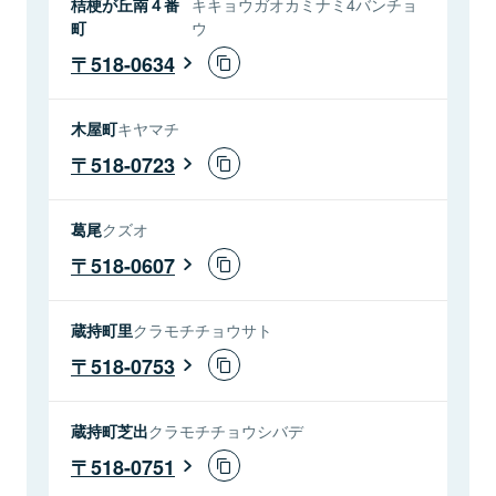
桔梗が丘南４番
キキョウガオカミナミ4バンチョ
町
ウ
518-0634
木屋町
キヤマチ
518-0723
葛尾
クズオ
518-0607
蔵持町里
クラモチチョウサト
518-0753
蔵持町芝出
クラモチチョウシバデ
518-0751