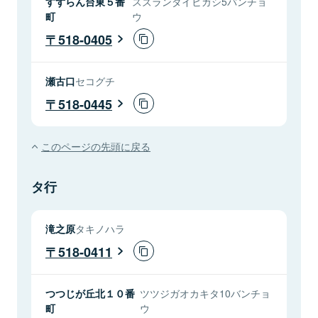
すずらん台東５番
スズランダイヒガシ5バンチョ
町
ウ
518-0405
瀬古口
セコグチ
518-0445
このページの先頭に戻る
タ行
滝之原
タキノハラ
518-0411
つつじが丘北１０番
ツツジガオカキタ10バンチョ
町
ウ