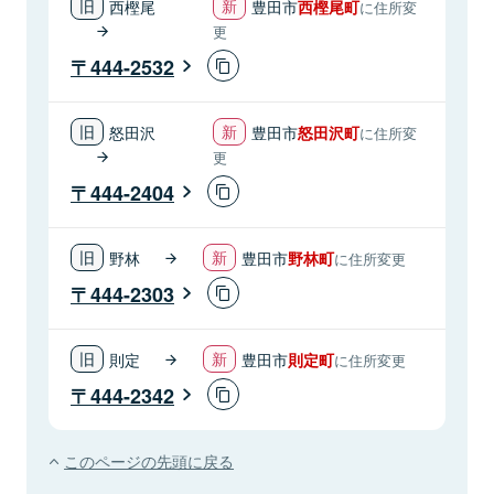
西樫尾
豊田市
西樫尾町
に住所変
更
444-2532
怒田沢
豊田市
怒田沢町
に住所変
更
444-2404
野林
豊田市
野林町
に住所変更
444-2303
則定
豊田市
則定町
に住所変更
444-2342
このページの先頭に戻る