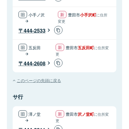
小手ノ沢
豊田市
小手沢町
に住所
変更
444-2533
五反田
豊田市
五反田町
に住所変
更
444-2608
このページの先頭に戻る
サ行
澤ノ堂
豊田市
沢ノ堂町
に住所変
更