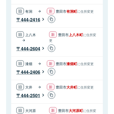
有洞
豊田市
有洞町
に住所変更
444-2416
上八木
豊田市
上八木町
に住所変
更
444-2604
漆畑
豊田市
漆畑町
に住所変更
444-2406
大井
豊田市
大井町
に住所変更
444-2501
大河原
豊田市
大河原町
に住所変