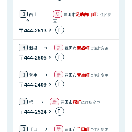
白山
豊田市
足助白山町
に住所変
更
444-2513
新盛
豊田市
新盛町
に住所変更
444-2505
菅生
豊田市
菅生町
に住所変更
444-2409
摺
豊田市
摺町
に住所変更
444-2524
千田
豊田市
千田町
に住所変更