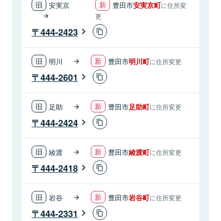
安実京
豊田市
安実京町
に住所変
更
444-2423
明川
豊田市
明川町
に住所変更
444-2601
足助
豊田市
足助町
に住所変更
444-2424
綾渡
豊田市
綾渡町
に住所変更
444-2418
岩谷
豊田市
岩谷町
に住所変更
444-2331