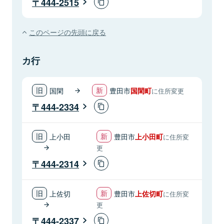
444-2515
このページの先頭に戻る
カ行
国閑
豊田市
国閑町
に住所変更
444-2334
上小田
豊田市
上小田町
に住所変
更
444-2314
上佐切
豊田市
上佐切町
に住所変
更
444-2337