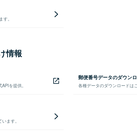
きます。
け情報
郵便番号データのダウンロ
APIを提供。
各種データのダウンロードはこち
ています。