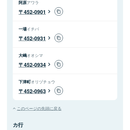
阿原
アワラ
452-0901
一場
イチバ
452-0931
大嶋
オオシマ
452-0934
下津町
オリヅチョウ
452-0963
このページの先頭に戻る
カ行