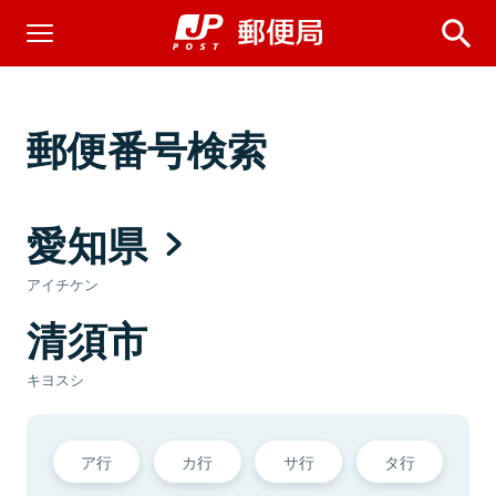
郵便番号検索
愛知県
アイチケン
清須市
キヨスシ
ア行
カ行
サ行
タ行