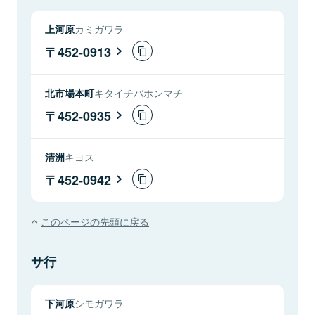
上河原
カミガワラ
452-0913
北市場本町
キタイチバホンマチ
452-0935
清洲
キヨス
452-0942
このページの先頭に戻る
サ行
下河原
シモガワラ