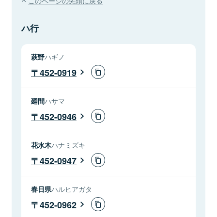
このページの先頭に戻る
ハ行
萩野
ハギノ
452-0919
廻間
ハサマ
452-0946
花水木
ハナミズキ
452-0947
春日県
ハルヒアガタ
452-0962