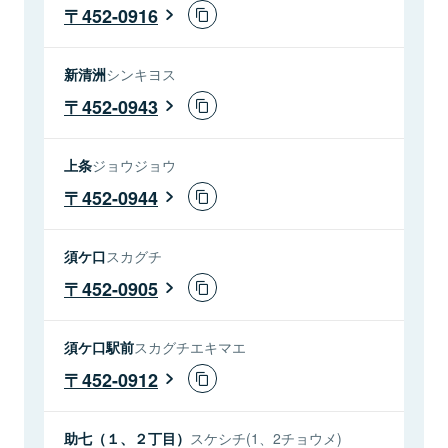
452-0916
新清洲
シンキヨス
452-0943
上条
ジョウジョウ
452-0944
須ケ口
スカグチ
452-0905
須ケ口駅前
スカグチエキマエ
452-0912
助七（１、２丁目）
スケシチ(1、2チョウメ)