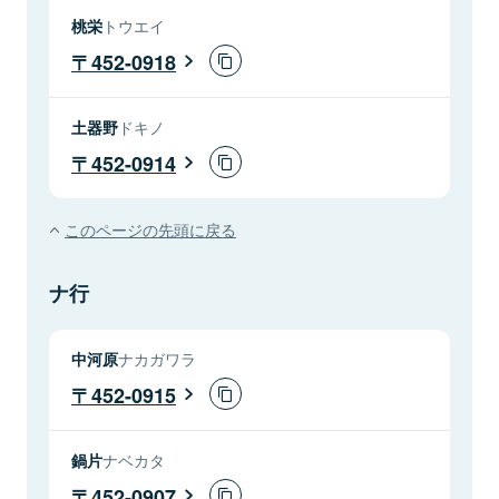
桃栄
トウエイ
452-0918
土器野
ドキノ
452-0914
このページの先頭に戻る
ナ行
中河原
ナカガワラ
452-0915
鍋片
ナベカタ
452-0907