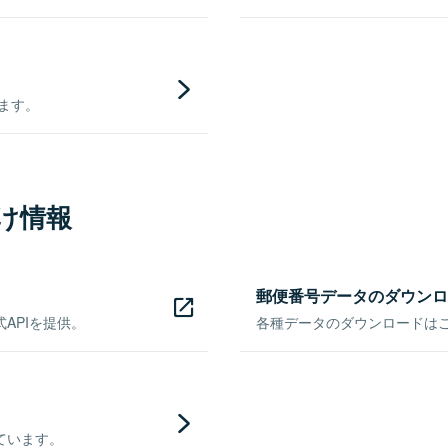
きます。
け情報
郵便番号データのダウンロ
APIを提供。
各種データのダウンロードはこち
ています。