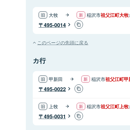
大牧
稲沢市
祖父江町大牧
495-0014
このページの先頭に戻る
カ行
甲新田
稲沢市
祖父江町甲
495-0022
上牧
稲沢市
祖父江町上牧
495-0031