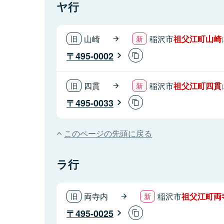
ヤ行
山崎
稲沢市
祖父江町山崎
495-0002
四貫
稲沢市
祖父江町四貫
495-0033
このページの先頭に戻る
ラ行
両寺内
稲沢市
祖父江町両
495-0025