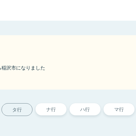
から稲沢市になりました
ナ行
ハ行
マ行
タ行