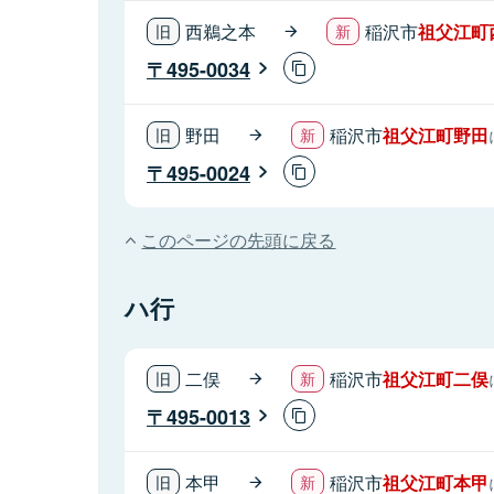
西鵜之本
稲沢市
祖父江町
495-0034
野田
稲沢市
祖父江町野田
495-0024
このページの先頭に戻る
ハ行
二俣
稲沢市
祖父江町二俣
495-0013
本甲
稲沢市
祖父江町本甲