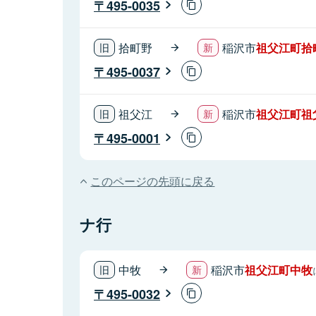
495-0035
拾町野
稲沢市
祖父江町拾
495-0037
祖父江
稲沢市
祖父江町祖
495-0001
このページの先頭に戻る
ナ行
中牧
稲沢市
祖父江町中牧
495-0032