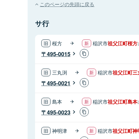
このページの先頭に戻る
サ行
桜方
稲沢市
祖父江町桜方
495-0015
三丸渕
稲沢市
祖父江町三
495-0021
島本
稲沢市
祖父江町島本
495-0023
神明津
稲沢市
祖父江町神