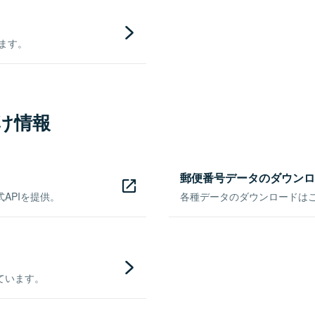
きます。
け情報
郵便番号データのダウンロ
APIを提供。
各種データのダウンロードはこち
ています。