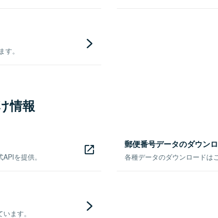
きます。
け情報
郵便番号データのダウンロ
APIを提供。
各種データのダウンロードはこち
ています。