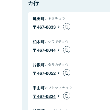
カ行
鍵田町
カギタチョウ
467-0833
柏木町
カシワギチョウ
467-0044
片坂町
カタサカチョウ
467-0052
甲山町
カブトヤマチョウ
467-0824