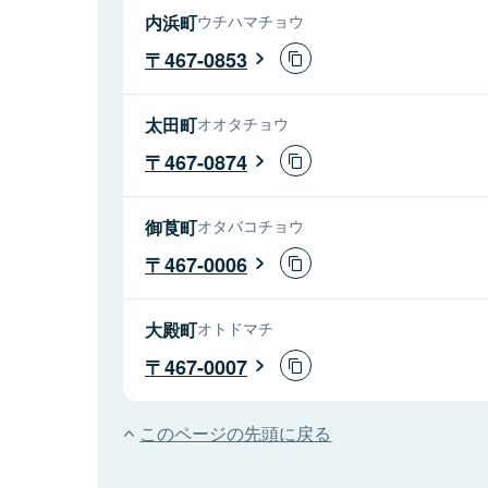
内浜町
ウチハマチョウ
467-0853
太田町
オオタチョウ
467-0874
御莨町
オタバコチョウ
467-0006
大殿町
オトドマチ
467-0007
このページの先頭に戻る