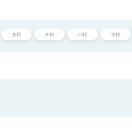
タ行
ナ行
ハ行
マ行