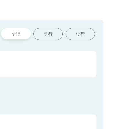
ヤ行
ラ行
ワ行