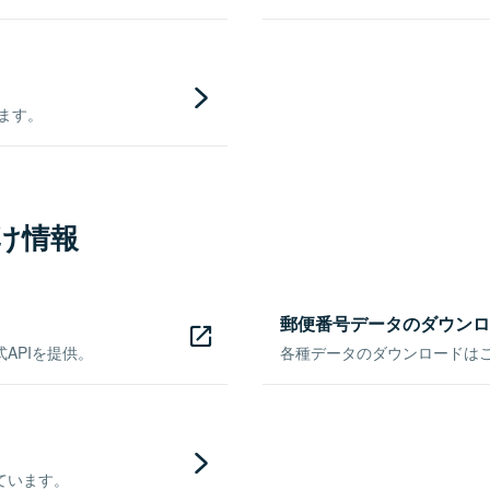
きます。
け情報
郵便番号データのダウンロ
APIを提供。
各種データのダウンロードはこち
ています。