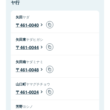
ヤ行
矢田
ヤダ
461-0040
矢田東
ヤダヒガシ
461-0044
矢田南
ヤダミナミ
461-0048
山口町
ヤマグチチョウ
461-0024
芳野
ヨシノ