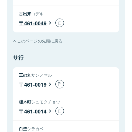
古出来
コデキ
461-0049
このページの先頭に戻る
サ行
三の丸
サンノマル
461-0019
橦木町
シュモクチョウ
461-0014
白壁
シラカベ