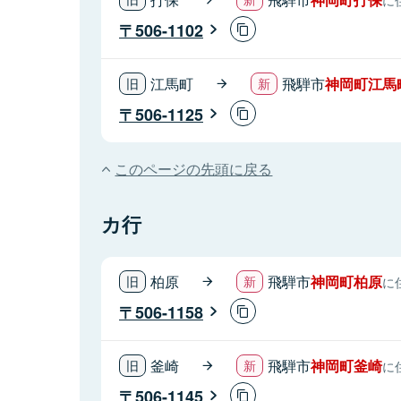
506-1102
江馬町
飛騨市
神岡町江馬
506-1125
このページの先頭に戻る
カ行
柏原
飛騨市
神岡町柏原
に
506-1158
釜崎
飛騨市
神岡町釜崎
に
506-1145