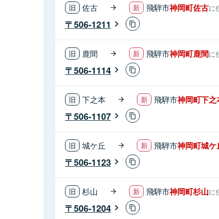
佐古
飛騨市
神岡町佐古
に
506-1211
鹿間
飛騨市
神岡町鹿間
に
506-1114
下之本
飛騨市
神岡町下之
506-1107
城ケ丘
飛騨市
神岡町城ケ
506-1123
杉山
飛騨市
神岡町杉山
に
506-1204