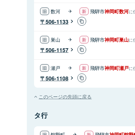
数河
飛騨市
神岡町数河
に
506-1133
巣山
飛騨市
神岡町巣山
に
506-1157
瀬戸
飛騨市
神岡町瀬戸
に
506-1108
このページの先頭に戻る
タ行
館野町
飛騨市
神岡町館野