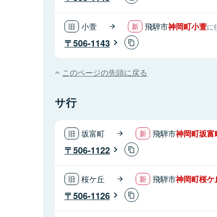
小萱
飛騨市
神岡町小萱
に
506-1143
このページの先頭に戻る
サ行
坂富町
飛騨市
神岡町坂富
506-1122
桜ケ丘
飛騨市
神岡町桜ケ
506-1126