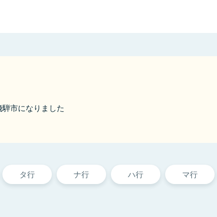
ら飛騨市になりました
タ行
ナ行
ハ行
マ行