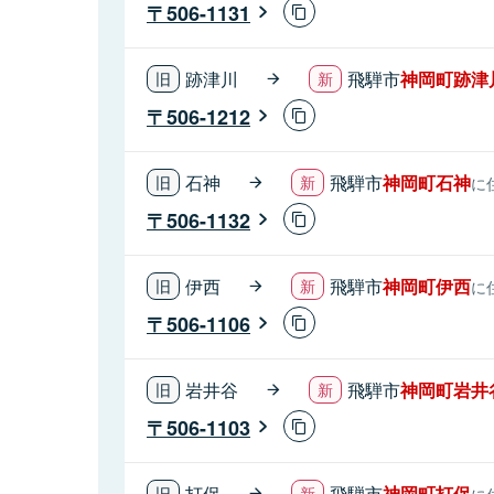
506-1131
跡津川
飛騨市
神岡町跡津
506-1212
石神
飛騨市
神岡町石神
に
506-1132
伊西
飛騨市
神岡町伊西
に
506-1106
岩井谷
飛騨市
神岡町岩井
506-1103
打保
飛騨市
神岡町打保
に