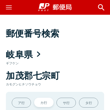
郵便番号検索
岐阜県
ギフケン
加茂郡七宗町
カモグンヒチソウチョウ
カ行
ア行
サ行
タ行