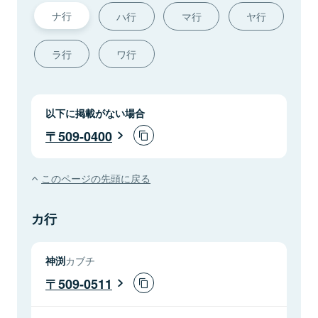
ナ行
ハ行
マ行
ヤ行
ラ行
ワ行
以下に掲載がない場合
509-0400
このページの先頭に戻る
カ行
神渕
カブチ
509-0511