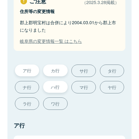
ご注意
（2025.3.28掲載）
住所等の変更情報
郡上郡明宝村は合併により2004.03.01から郡上市
になりました
岐阜県の変更情報一覧 はこちら
ア行
カ行
サ行
タ行
ハ行
ナ行
マ行
ヤ行
ラ行
ワ行
ア行