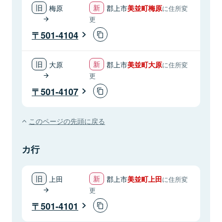
梅原
郡上市
美並町梅原
に住所変
更
501-4104
大原
郡上市
美並町大原
に住所変
更
501-4107
このページの先頭に戻る
カ行
上田
郡上市
美並町上田
に住所変
更
501-4101