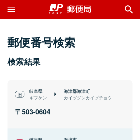
郵便番号検索
検索結果
岐阜県
海津郡海津町
ギフケン
カイヅグンカイヅチョウ
503-0604
岐阜県
海津市