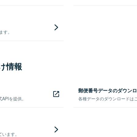
きます。
け情報
郵便番号データのダウンロ
APIを提供。
各種データのダウンロードはこち
ています。