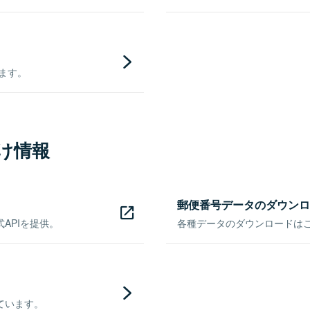
きます。
け情報
郵便番号データのダウンロ
APIを提供。
各種データのダウンロードはこち
ています。