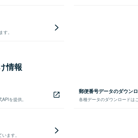
きます。
け情報
郵便番号データのダウンロ
APIを提供。
各種データのダウンロードはこち
ています。