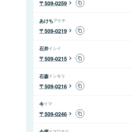
509-0259
あけち
アケチ
509-0219
石井
イシイ
509-0215
石森
イシモリ
509-0216
今
イマ
509-0246
今渡
イマワタリ