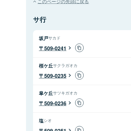
このページの先頭に戻る
サ行
坂戸
サカド
509-0241
桜ケ丘
サクラガオカ
509-0235
皐ケ丘
サツキガオカ
509-0236
塩
シオ
509-0251