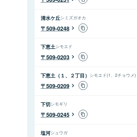
清水ケ丘
シミズガオカ
509-0248
下恵土
シモエド
509-0203
下恵土（１、２丁目）
シモエド(1、2チョウメ)
509-0209
下切
シモギリ
509-0245
塩河
シュウガ