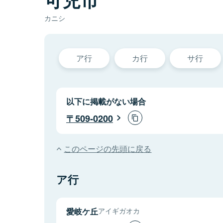
カニシ
ア行
カ行
サ行
以下に掲載がない場合
509-0200
このページの先頭に戻る
ア行
愛岐ケ丘
アイギガオカ