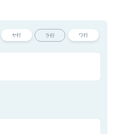
ヤ行
ワ行
ラ行