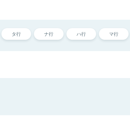
タ行
ナ行
ハ行
マ行