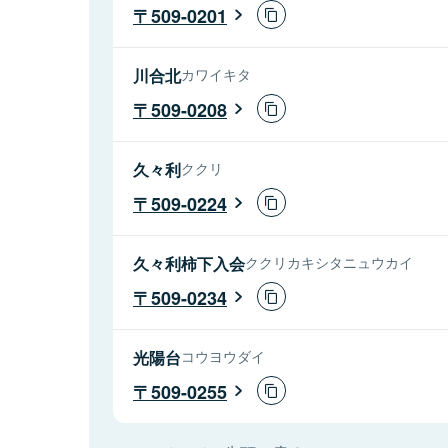
509-0201
川合北
カワイキタ
509-0208
久々利
ククリ
509-0224
久々利柿下入会
ククリカキシタニュウカイ
509-0234
光陽台
コウヨウダイ
509-0255