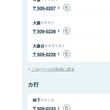
509-0207
大森
オオモリ
509-0238
大森台
オオモリダイ
509-0239
このページの先頭に戻る
カ行
柿下
カキシタ
509-0233