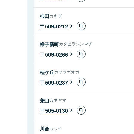
柿田
カキダ
509-0212
帷子新町
カタビラシンマチ
509-0266
桂ケ丘
カツラガオカ
509-0237
兼山
カネヤマ
505-0130
川合
カワイ