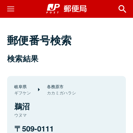
郵便番号検索
検索結果
岐阜県
各務原市
ギフケン
カカミガハラシ
鵜沼
ウヌマ
509-0111