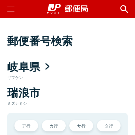
郵便番号検索
岐阜県
ギフケン
瑞浪市
ミズナミシ
ア行
カ行
サ行
タ行