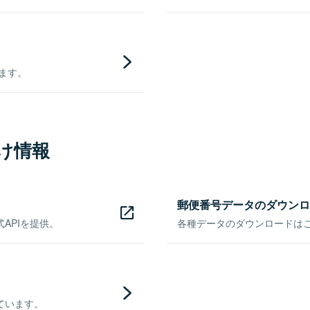
きます。
け情報
郵便番号データのダウンロ
APIを提供。
各種データのダウンロードはこち
ています。