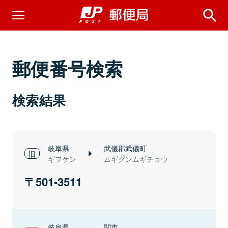
郵便番号検索
検索結果
岐阜県
武儀郡武儀町
ギフケン
ムギグンムギチョウ
501-3511
岐阜県
関市